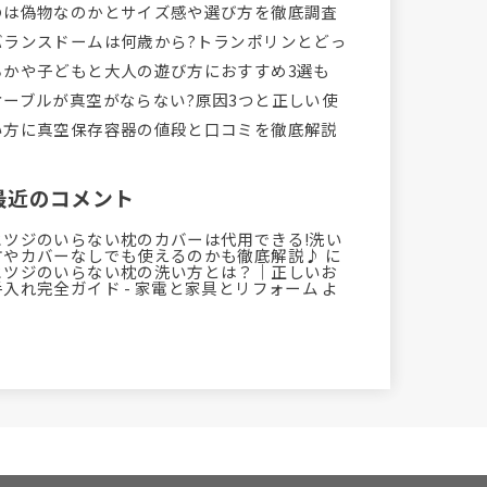
のは偽物なのかとサイズ感や選び方を徹底調査
バランスドームは何歳から?トランポリンとどっ
ちかや子どもと大人の遊び方におすすめ3選も
オーブルが真空がならない?原因3つと正しい使
い方に真空保存容器の値段と口コミを徹底解説
最近のコメント
ヒツジのいらない枕のカバーは代用できる!洗い
方やカバーなしでも使えるのかも徹底解説♪
に
ヒツジのいらない枕の洗い方とは？｜正しいお
手入れ完全ガイド - 家電と家具とリフォーム
よ
り