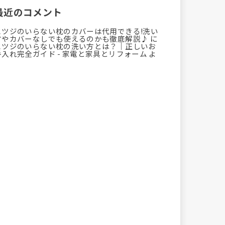
最近のコメント
ヒツジのいらない枕のカバーは代用できる!洗い
方やカバーなしでも使えるのかも徹底解説♪
に
ヒツジのいらない枕の洗い方とは？｜正しいお
手入れ完全ガイド - 家電と家具とリフォーム
よ
り