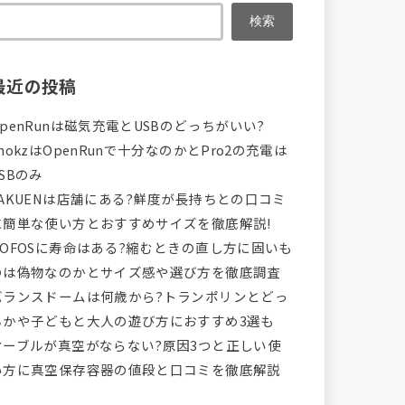
検索
最近の投稿
OpenRunは磁気充電とUSBのどっちがいい?
hokzはOpenRunで十分なのかとPro2の充電は
SBのみ
VAKUENは店舗にある?鮮度が長持ちとの口コミ
に簡単な使い方とおすすめサイズを徹底解説!
OOFOSに寿命はある?縮むときの直し方に固いも
のは偽物なのかとサイズ感や選び方を徹底調査
バランスドームは何歳から?トランポリンとどっ
ちかや子どもと大人の遊び方におすすめ3選も
オーブルが真空がならない?原因3つと正しい使
い方に真空保存容器の値段と口コミを徹底解説