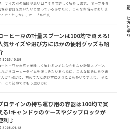
方、サイズ別の値段や良い口コミまで詳しく紹介します。 オーブル真
空保存容器を買いたいと思っているあなたに、こんなお悩みはありま
せんか? たしかに、オーブルが真...
コーヒー豆の計量スプーンは100均で買える!
人気サイズや選び方にほかの便利グッズも紹
介
2025.10.28
コーヒー豆を自宅で美味しく淹れるために欠かせない計量スプーン。
これからコーヒータイムを楽しみたいあなたに、こんな悩みはありま
せんか? 確かに、初めてだと選び方に迷うことも多いですよね。 そこ
で、この記事ではもう選び方に...
プロテインの持ち運び用の容器は100均で買
える!キャンドゥのケースやジップロックが
便利♪
2025.09.12