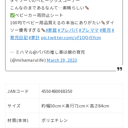
ダイソーでのベビーグッズコーナー
こんなのまであるなんて…素晴らしい
ベビーカー雨防止シート
100均でベビー用品買えるの本当にありがたい
ダイ
ソー優秀すぎる
#家庭
#プレパパ
#プレママ
#育児
#
育児日記
#家計
pic.twitter.com/vF1QQr5Ycm
— ミハマル@パパの推し事は娘の育児
(@mihamarulife)
March 19, 2023
JANコード
4550480068350
サイズ
約幅50cm×奥行71cm×高さ84cm
材質(本体)
ポリエチレン