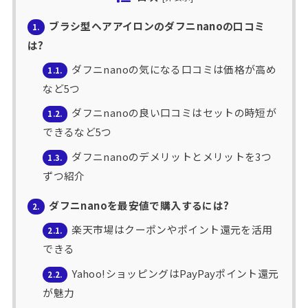
ブラシ型ヘアアイロンのダフニnanoの口コミ
1.
は?
ダフニnanoの気になる口コミは価格が高め
1.1.
など5つ
ダフニnanoの良い口コミはセットの時短が
1.2.
できるなど5つ
ダフニnanoのデメリットとメリットを3つ
1.3.
ずつ紹介
ダフニnanoを最安値で購入するには?
2.
楽天市場はクーポンやポイント還元を活用
2.1.
できる
Yahoo!ショッピングはPayPayポイント還元
2.2.
が魅力