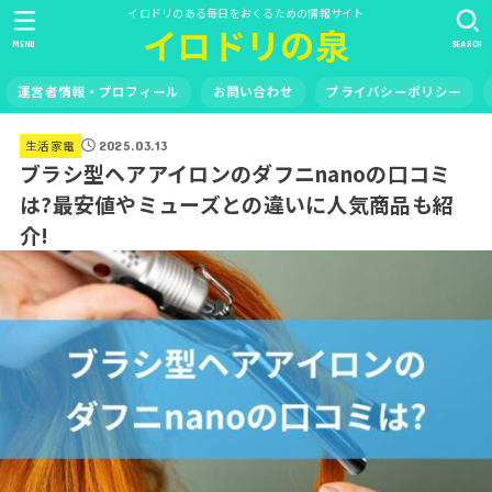
イロドリのある毎日をおくるための情報サイト
イロドリの泉
MENU
SEARCH
運営者情報・プロフィール
お問い合わせ
プライバシーポリシー
生活家電
2025.03.13
ブラシ型ヘアアイロンのダフニnanoの口コミ
は?最安値やミューズとの違いに人気商品も紹
介!