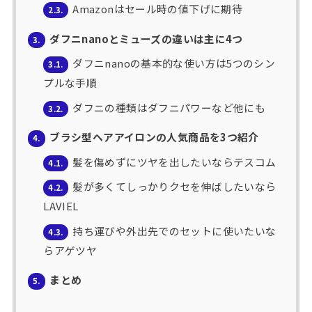
Amazonはセール時の値下げに期待
2.3.
ダフニnanoとミューズの違いは主に4つ
3.
ダフニnanoの基本的な使い方は5つのシン
3.1.
プルな手順
ダフニの種類はダフニパワーなど他にも
3.2.
ブラシ型ヘアアイロンの人気商品を3つ紹介
4.
髪を傷めずにツヤを出したいならテスコム
4.1.
髪が多くてしっかりクセを伸ばしたいなら
4.2.
LAVIEL
持ち運びや外出先でのセットに使いたいな
4.3.
らアゲツヤ
まとめ
5.