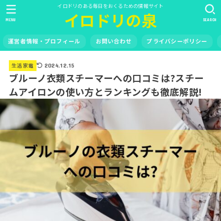
イロドリのある毎日をおくるための情報サイト
イロドリの泉
MENU
SEARCH
運営者情報・プロフィール
お問い合わせ
プライバシーポリシー
生活家電
2024.12.15
ブルーノ衣類スチーマーへの口コミは?スチー
ムアイロンの使い方とランキングも徹底解説!