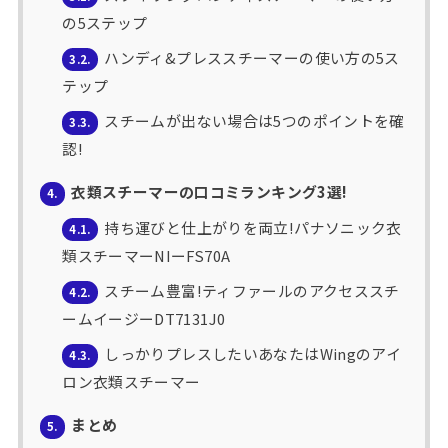
の5ステップ
ハンディ&プレススチーマーの使い方の5ス
3.2.
テップ
スチームが出ない場合は5つのポイントを確
3.3.
認!
衣類スチーマーの口コミランキング3選!
4.
持ち運びと仕上がりを両立!パナソニック衣
4.1.
類スチーマーNIーFS70A
スチーム豊富!ティファールのアクセススチ
4.2.
ームイージーDT7131J0
しっかりプレスしたいあなたはWingのアイ
4.3.
ロン衣類スチーマー
まとめ
5.