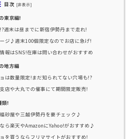
目次
[
非表示
]
の東京編!
!?週末は昼までに新宿伊勢丹まで走れ!
ージ♪週末100個限定なのでお店に急げ!
情報はSNS!在庫は問い合わせがおすすめ
の地方編
ョは数量限定!まだ知られてない穴場も!?
支店や大丸での催事にて期間限定販売!
類!
福砂屋や三越伊勢丹を要チェック♪
楽天やAmazonにYahoo!がおすすめ♪
ョを買うならフリマサイトがおすすめ!