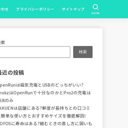
合わせ
プライバシーポリシー
サイトマップ
SEARCH
検索
検索
最近の投稿
OpenRunは磁気充電とUSBのどっちがいい?
hokzはOpenRunで十分なのかとPro2の充電は
SBのみ
VAKUENは店舗にある?鮮度が長持ちとの口コミ
に簡単な使い方とおすすめサイズを徹底解説!
OOFOSに寿命はある?縮むときの直し方に固いも