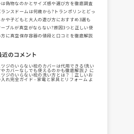
のは偽物なのかとサイズ感や選び方を徹底調査
バランスドームは何歳から?トランポリンとどっ
ちかや子どもと大人の遊び方におすすめ3選も
オーブルが真空がならない?原因3つと正しい使
い方に真空保存容器の値段と口コミを徹底解説
最近のコメント
ヒツジのいらない枕のカバーは代用できる!洗い
方やカバーなしでも使えるのかも徹底解説♪
に
ヒツジのいらない枕の洗い方とは？｜正しいお
手入れ完全ガイド - 家電と家具とリフォーム
よ
り