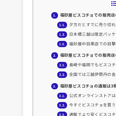
福砂屋ビスコチョでの販売店
1.
夕方だとすでに売り切れ
1.1.
日本橋三越は限定パッケ
1.2.
福砂屋中目黒店での目撃
1.3.
福砂屋ビスコチョでの販売店
2.
長崎や福岡でもビスコチ
2.1.
全国では三越伊勢丹の各
2.2.
福砂屋ビスコチョの通販は3種
3.
公式オンラインストアは
3.1.
今すぐビスコチョを買うなら
3.2.
通販でより安くビスコチ
3.3.