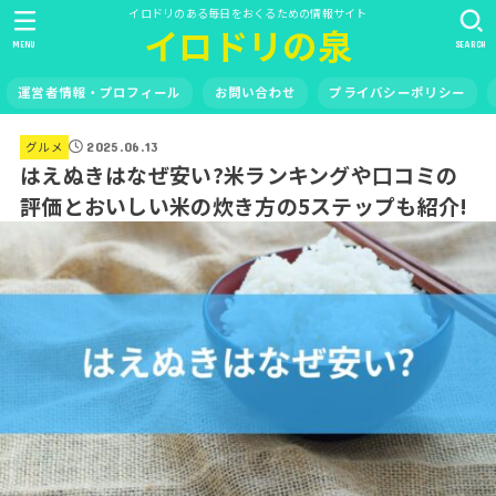
イロドリのある毎日をおくるための情報サイト
イロドリの泉
MENU
SEARCH
運営者情報・プロフィール
お問い合わせ
プライバシーポリシー
グルメ
2025.06.13
はえぬきはなぜ安い?米ランキングや口コミの
評価とおいしい米の炊き方の5ステップも紹介!