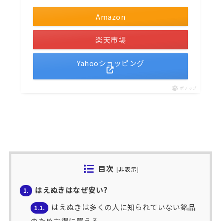
Amazon
楽天市場
Yahooショッピング
ポチップ
目次
[
非表示
]
はえぬきはなぜ安い?
1.
はえぬきは多くの人に知られていない銘品
1.1.
のためお得に買える