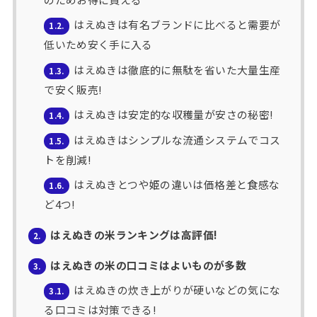
はえぬきは有名ブランドに比べると需要が
1.2.
低いため安く手に入る
はえぬきは徹底的に無駄を省いた大量生産
1.3.
で安く販売!
はえぬきは安定的な収穫量が安さの秘密!
1.4.
はえぬきはシンプルな流通システムでコス
1.5.
トを削減!
はえぬきとつや姫の違いは価格差と食感な
1.6.
ど4つ!
はえぬきの米ランキングは高評価!
2.
はえぬきの米の口コミはよいものが多数
3.
はえぬきの炊き上がりが硬いなどの気にな
3.1.
る口コミは対策できる!