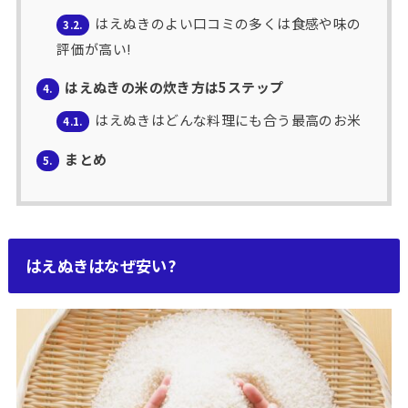
はえぬきのよい口コミの多くは食感や味の
3.2.
評価が高い!
はえぬきの米の炊き方は5ステップ
4.
はえぬきはどんな料理にも合う最高のお米
4.1.
まとめ
5.
はえぬきはなぜ安い?