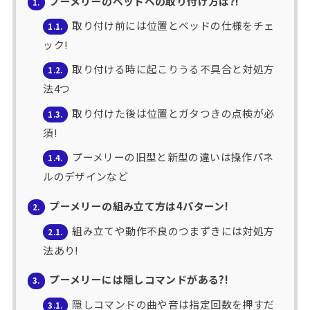
プーメリーのベッドへの取り付け方は?!
1.
取り付け前には位置とベッドの仕様をチェ
1.1.
ック!
取り付ける時に起こりうる不具合と対処方
1.2.
法4つ
取り付けた後は位置とガタつきの点検が必
1.3.
須!
プーメリーの旧型と新型の違いは操作パネ
1.4.
ルのデザインなど
プーメリーの組み立て方は4パターン!
2.
組み立てや動作不良のつまずきには対処方
2.1.
法あり!
プーメリーには隠しコマンドがある?!
3.
隠しコマンドの曲や音は指定回数を押すだ
3.1.