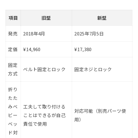
項目
旧型
新型
発売
2018年4月
2025年7月5日
定価
¥14,960
¥17,380
固定
ベルト固定とロック
固定ネジとロック
方式
折り
たた
みベ
工夫して取り付ける
対応可能（別売パーツ使
ビー
ことはできるが自己
用）
ベッ
責任で使用
ド対