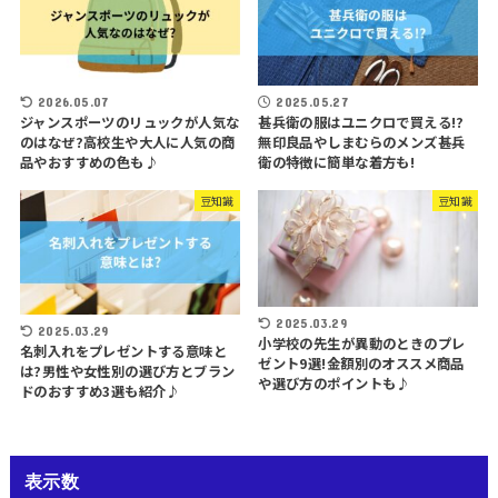
2026.05.07
2025.05.27
ジャンスポーツのリュックが人気な
甚兵衛の服はユニクロで買える!?
のはなぜ?高校生や大人に人気の商
無印良品やしまむらのメンズ甚兵
品やおすすめの色も♪
衛の特徴に簡単な着方も!
豆知識
豆知識
2025.03.29
2025.03.29
小学校の先生が異動のときのプレ
名刺入れをプレゼントする意味と
ゼント9選!金額別のオススメ商品
は?男性や女性別の選び方とブラン
や選び方のポイントも♪
ドのおすすめ3選も紹介♪
表示数