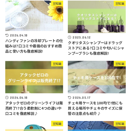
豆知識
豆知識
2026.04.18
2025.06.12
ハンディファンの冷却プレートの仕
クオリタスシャンプーはドラッグ
組みは?口コミや最強のおすすめ商
ストアにある?口コミや匂いにシャ
品と使い方も徹底解説!
ンプーブラシも徹底解説!
豆知識
豆知識
2026.06.18
2026.05.17
アタックゼロのグリーンライフは販
チェキ用ケースを100均で!他にも
売終了!?合う柔軟剤に4つの違いや
買える場所やチェキのサイズに保
口コミを徹底解説♪
管の注意点も紹介♪
豆知識
豆知識