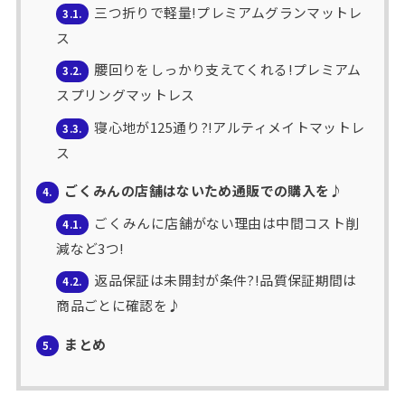
三つ折りで軽量!プレミアムグランマットレ
3.1.
ス
腰回りをしっかり支えてくれる!プレミアム
3.2.
スプリングマットレス
寝心地が125通り?!アルティメイトマットレ
3.3.
ス
ごくみんの店舗はないため通販での購入を♪
4.
ごくみんに店舗がない理由は中間コスト削
4.1.
減など3つ!
返品保証は未開封が条件?!品質保証期間は
4.2.
商品ごとに確認を♪
まとめ
5.