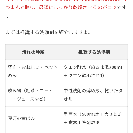
つまんで取り、最後にしっかり乾燥させるのがコツ
です
♪
まずは推奨する洗浄剤を紹介しますよ。
汚れの種類
推奨する洗浄剤
経血・おねしょ・ペット
クエン酸水（ぬるま湯200ml
の尿
＋クエン酸小さじ1）
飲み物（紅茶・コーヒ
中性洗剤の薄め液、乾いたタ
ー・ジュースなど）
オル
重曹水（500ml水＋大さじ1）
寝汗の黄ばみ
＋食器用洗剤数滴