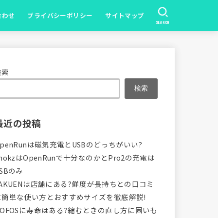
合わせ
プライバシーポリシー
サイトマップ
SEARCH
検索
検索
最近の投稿
OpenRunは磁気充電とUSBのどっちがいい?
hokzはOpenRunで十分なのかとPro2の充電は
SBのみ
VAKUENは店舗にある?鮮度が長持ちとの口コミ
に簡単な使い方とおすすめサイズを徹底解説!
OOFOSに寿命はある?縮むときの直し方に固いも