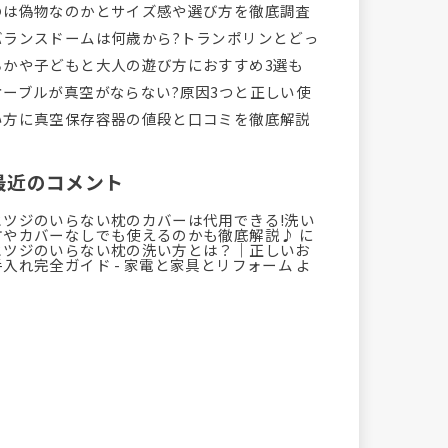
のは偽物なのかとサイズ感や選び方を徹底調査
バランスドームは何歳から?トランポリンとどっ
ちかや子どもと大人の遊び方におすすめ3選も
オーブルが真空がならない?原因3つと正しい使
い方に真空保存容器の値段と口コミを徹底解説
最近のコメント
ヒツジのいらない枕のカバーは代用できる!洗い
方やカバーなしでも使えるのかも徹底解説♪
に
ヒツジのいらない枕の洗い方とは？｜正しいお
手入れ完全ガイド - 家電と家具とリフォーム
よ
り