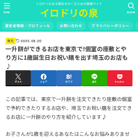
イロドリのある毎日をおくるための情報サイト
イロドリの泉
MENU
SEARCH
運営者情報・プロフィール
お問い合わせ
プライバシーポリシー
育児
2025.08.20
一升餅ができるお店を東京で!個室の座敷とや
り方に1歳誕生日お祝い膳を出す埼玉のお店も
♪
ポスト
シェア
はてブ
送る
Pocket
この記事では、東京で一升餅を注文できたり座敷の個室
で予約できたりするお店や、埼玉でお祝い膳を注文でき
るお店に一升餅のやり方を紹介しています♪
お子さんが1歳を迎えるあなたはこんなお悩みありませ