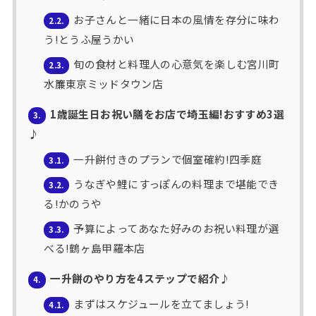
お子さんと一緒に日本の風情を存分に味わ
2.2.
う!とうふ屋うかい
旬の食材と料理人の心意気を楽しむ宮川町
2.3.
水簾東京ミッドタウン店
1歳誕生日お祝い膳をお店で埼玉編!おすすめ3選
3.
♪
一升餅付きのプランで個室確約!四季庭
3.1.
うなぎや鯉にすっぽんの料理まで堪能でき
3.2.
る!かのうや
予算によってあなた好みのお祝い料理が選
3.3.
べる!鶴ヶ島甲羅本店
一升餅のやり方を4ステップで紹介♪
4.
まずはスケジュールを立てましょう!
4.1.