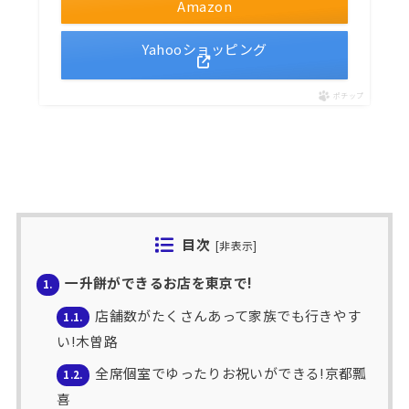
Amazon
Yahooショッピング
ポチップ
目次
[
非表示
]
一升餅ができるお店を東京で!
1.
店舗数がたくさんあって家族でも行きやす
1.1.
い!木曽路
全席個室でゆったりお祝いができる!京都瓢
1.2.
喜