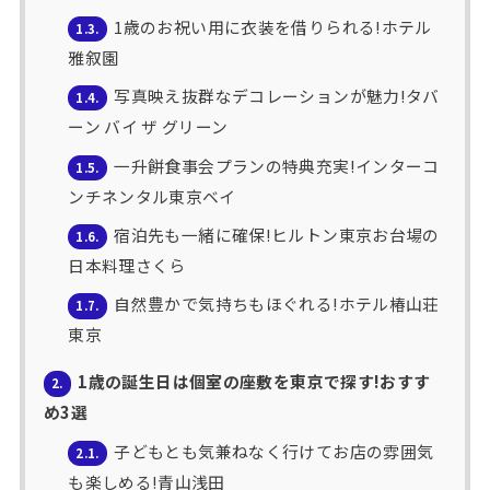
1歳のお祝い用に衣装を借りられる!ホテル
1.3.
雅叙園
写真映え抜群なデコレーションが魅力!タバ
1.4.
ーン バイ ザ グリーン
一升餅食事会プランの特典充実!インターコ
1.5.
ンチネンタル東京ベイ
宿泊先も一緒に確保!ヒルトン東京お台場の
1.6.
日本料理さくら
自然豊かで気持ちもほぐれる!ホテル椿山荘
1.7.
東京
1歳の誕生日は個室の座敷を東京で探す!おすす
2.
め3選
子どもとも気兼ねなく行けてお店の雰囲気
2.1.
も楽しめる!青山浅田