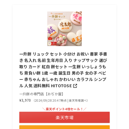
一升餅 リュック セット 小分け お祝い 書家 手書
き 名入れ 名前 生年月日 入り ナップサック 選び
取り カード 紅白 餅セット 一生餅 いっしょうも
ち 背負い餅 1歳 一歳 誕生日 男の子 女の子 ベビ
ー 赤ちゃん おしゃれ かわいい カラフル シンプ
ル 人気 送料無料 HITOTOSE
一升餅の専門店【おぢか屋】
¥3,970
（2024/09/28 20:47時点 | 楽天市場調べ）
＼楽天ポイント4倍セール！／
楽天市場