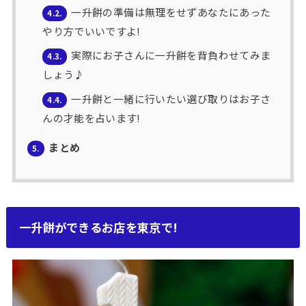
一升餅の準備は無理をせずあなたにあった
4.2.
やり方でいいですよ!
実際にお子さんに一升餅を背負わせてみま
4.3.
しょう♪
一升餅と一緒に行いたい選び取りはお子さ
4.4.
んの才能を占います!
まとめ
5.
一升餅ができるお店を東京で!