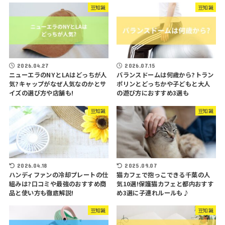
豆知識
豆知識
2026.04.27
2026.07.15
ニューエラのNYとLAはどっちが人
バランスドームは何歳から?トラン
気?キャップがなぜ人気なのかとサ
ポリンとどっちかや子どもと大人
イズの選び方や店舗も!
の遊び方におすすめ3選も
豆知識
豆知識
2026.04.18
2025.09.07
ハンディファンの冷却プレートの仕
猫カフェで抱っこできる千葉の人
組みは?口コミや最強のおすすめ商
気10選!保護猫カフェと都内おすす
品と使い方も徹底解説!
め3選に子連れルールも♪
豆知識
豆知識