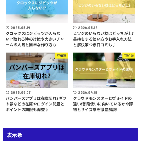
2025.05.19
2026.05.12
クロックスにジビッツが入らな
ヒツジのいらない枕はどっちが上?
い!?取れる時の対策や大きいチャ
長持ちする使い方やお手入れ方法
ームの人気と簡単な作り方も
と解決策つき口コミも♪
豆知識
豆知識
2025.09.07
2026.04.18
パンパースアプリは在庫切れ?ギフ
クラウドモンスターとヴォイドの
ト券などの在庫やログイン問題と
違い!普段使いに向いているかや評
ポイントの期限も調査♪
判とサイズ感を徹底解説!
表示数