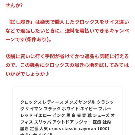
せんか?
「試し履き」は楽天で購入したクロックスをサイズ違い
などで返品したいときに、送料を着払いできるキャンペ
ーンです(条件あり)。
店舗に買いに行く手間が省けてかつ返品も気軽に行える
ので、この機会にクロックスの履き心地を試してみては
いかがでしょうか♪
クロックス レディース メンズ サンダル クラシッ
ク ケイマン ブラック ホワイト ネイビー ブルー
レッド イエロー ピンク 黒 白 赤 青 靴 シューズ オ
フィス スリッパ アウトドア レジャー 医療 社内
履き 定番 人気 crocs classic cayman 10001
大きいサイズ