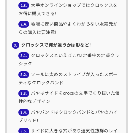
大手オンラインショップではクロックスを
2.3.
お得に購入できる!
極端に安い商品やよくわからない販売元か
2.4.
らの購入は要注意!
クロックスで何が違うかは形など!
3.
クロックスといえばこれ!定番中の定番クラ
3.1.
シック
ソールに太めのストライプが入ったスポー
3.2.
ティなクロックバンド
バヤはサイドをcrocsの文字でくり抜いた個
3.3.
性的なデザイン
バヤバンドはクロックバンドとバヤのハイ
3.4.
ブリッド!
サイドに大きな穴があり通気性抜群のレイ
3.5.