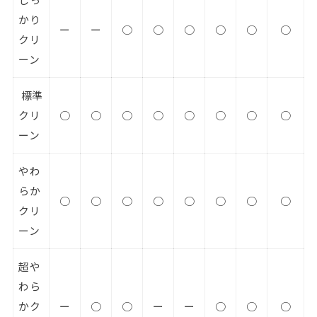
かり
ー
ー
○
○
○
○
○
○
クリ
ーン
標準
クリ
○
○
○
○
○
○
○
○
ーン
やわ
らか
○
○
○
○
○
○
○
○
クリ
ーン
超や
わら
かク
ー
○
○
ー
ー
○
○
○