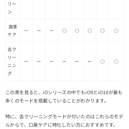
リー
ン
歯茎
ー
ー
ー
○
○
○
○
○
ケア
舌ク
リー
ー
ー
ー
ー
ー
ー
○
○
ニン
グ
この表を見ると、iOシリーズの中でもiO9とiO10が最も
多くのモードを搭載していることがわかります。
特に、舌クリーニングモードが付いたのはこれらのモデ
ルからで、口臭ケアに特化したい方におすすめです。