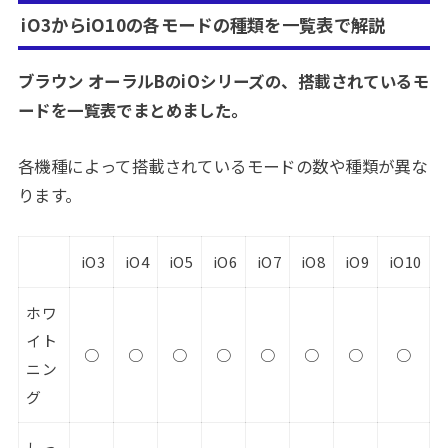
iO3からiO10の各モードの種類を一覧表で解説
ブラウン オーラルBのiOシリーズの、搭載されているモ
ードを一覧表でまとめました。
各機種によって搭載されているモードの数や種類が異な
ります。
iO3
iO4
iO5
iO6
iO7
iO8
iO9
iO10
ホワ
イト
○
○
○
○
○
○
○
○
ニン
グ
しっ