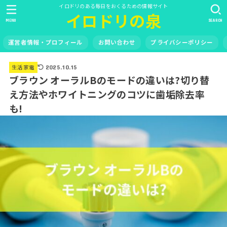
イロドリのある毎日をおくるための情報サイト
イロドリの泉
MENU
SEARCH
運営者情報・プロフィール
お問い合わせ
プライバシーポリシー
生活家電
2025.10.15
ブラウン オーラルBのモードの違いは?切り替
え方法やホワイトニングのコツに歯垢除去率
も!