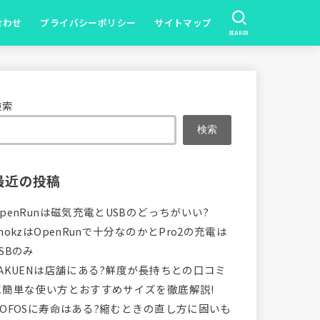
合わせ
プライバシーポリシー
サイトマップ
SEARCH
検索
検索
最近の投稿
OpenRunは磁気充電とUSBのどっちがいい?
hokzはOpenRunで十分なのかとPro2の充電は
SBのみ
VAKUENは店舗にある?鮮度が長持ちとの口コミ
に簡単な使い方とおすすめサイズを徹底解説!
OOFOSに寿命はある?縮むときの直し方に固いも