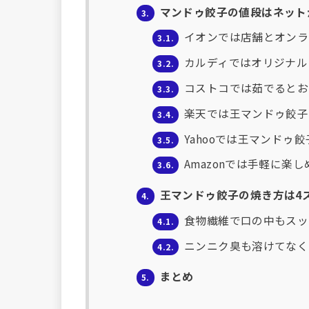
マンドゥ餃子の値段はネット
3.
イオンでは店舗とオンラ
3.1.
カルディではオリジナル
3.2.
コストコでは茹でるとお
3.3.
楽天では王マンドゥ餃子
3.4.
Yahooでは王マンドゥ
3.5.
Amazonでは手軽に楽
3.6.
王マンドゥ餃子の焼き方は4
4.
食物繊維で口の中もスッ
4.1.
ニンニク臭も溶けてなく
4.2.
まとめ
5.