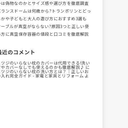
のは偽物なのかとサイズ感や選び方を徹底調査
バランスドームは何歳から?トランポリンとどっ
ちかや子どもと大人の遊び方におすすめ3選も
オーブルが真空がならない?原因3つと正しい使
い方に真空保存容器の値段と口コミを徹底解説
最近のコメント
ヒツジのいらない枕のカバーは代用できる!洗い
方やカバーなしでも使えるのかも徹底解説♪
に
ヒツジのいらない枕の洗い方とは？｜正しいお
手入れ完全ガイド - 家電と家具とリフォーム
よ
り