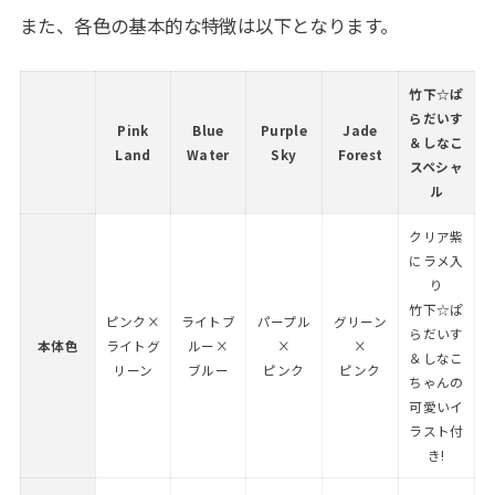
また、各色の基本的な特徴は以下となります。
竹下☆ぱ
らだいす
Pink
Blue
Purple
Jade
＆しなこ
Land
Water
Sky
Forest
スペシャ
ル
クリア紫
にラメ入
り
竹下☆ぱ
ピンク×
ライトブ
パープル
グリーン
らだいす
本体色
ライトグ
ルー×
×
×
＆しなこ
リーン
ブルー
ピンク
ピンク
ちゃんの
可愛いイ
ラスト付
き!