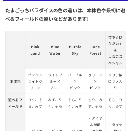
たまごっちパラダイスの色の違いは、本体色や最初に遊
べるフィールドの違いなどがあります!
竹下☆ぱ
らだいす
Pink
Blue
Purple
Jade
＆
Land
Water
Sky
Forest
しなこス
ペシャル
ピンク×
ライトブ
パープル
グリーン
クリア紫
本体色
ライトグ
ルー×
×
×
にラメ入
リーン
ブルー
ピンク
ピンク
り
遊べるフ
りく、そ
みず、り
そら、り
もり、み
そら、り
ィールド
ら、みず
く、そら
く、みず
ず、そら
く、みず
・ダイヤ
ル機能
・ダイヤ
・ダイヤ
・ダイヤ
・ダイヤ
・通信機
ル機能