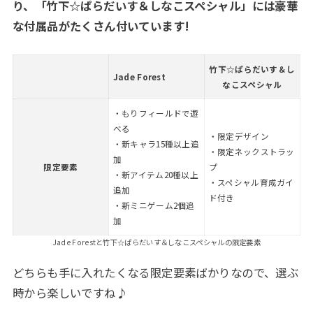
り、「竹下☆ぱらだいす＆しなこスペシャル」には豪華
な付属品がたくさん付いています!
竹下☆ぱらだいす＆し
Jade Forest
なこスペシャル
・もりフィールドで遊
べる
・限定デザイン
・新キャラ15種以上追
・限定ネックストラッ
加
限定要素
プ
・新アイテム20種以上
・スペシャル育成ガイ
追加
ド付き
・新ミニゲーム2個追
加
Jade Forestと竹下☆ぱらだいす＆しなこスペシャルの限定要素
どちらも手に入れたくなる限定要素ばかりなので、選ぶ
時から楽しいですね♪