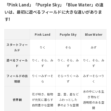
「Pink Land」「Purple Sky」「Blue Water」の違
いは、最初に遊べるフィールドに大きな違いがありま
す!
Pink Land
Purple Sky
Blue Water
スタートフィー
りく
そら
みず
ルド
遊べるフィール
りく、そら、み
りく、そら、み
りく、そら、み
ド
ず
ず
ず
フィールドの出
りく→みず→そ
そら→りく→み
みず→そら→り
現順
ら
ず
く
水の中にいる生
花が咲き、動物
空、雲、星など
き物など
世界観
が元気に暮らす
ふわっとした
透明感のある空
自然豊かな空間
夢のような空間
間